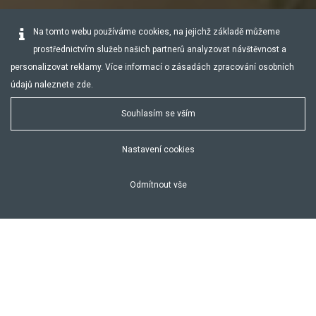
Na tomto webu používáme cookies, na jejichž základě můžeme
prostřednictvím služeb našich partnerů analyzovat návštěvnost a
personalizovat reklamy. Více informací o zásadách zpracování osobních
údajů naleznete
zde
.
Souhlasím se vším
Nastavení cookies
Odmítnout vše
Snubní prsteny symbolizují závazek dvou lidí, kteří si spojili