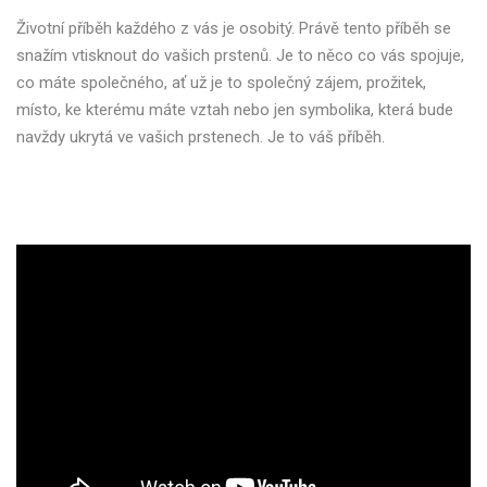
Životní příběh každého z vás je osobitý. Právě tento příběh se
snažím vtisknout do vašich prstenů. Je to něco co vás spojuje,
co máte společného, ať už je to společný zájem, prožitek,
místo, ke kterému máte vztah nebo jen symbolika, která bude
navždy ukrytá ve vašich prstenech. Je to váš příběh.