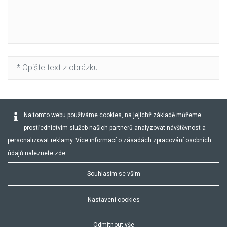
Captcha obnovit
Na tomto webu používáme cookies, na jejichž základě můžeme
prostřednictvím služeb našich partnerů analyzovat návštěvnost a
ODESLAT
personalizovat reklamy. Více informací o zásadách zpracování osobních
údajů naleznete
zde
.
Souhlasím se vším
Nastavení cookies
kaawa.cz
|
annasteinerova.cz
GDPR
OBCHODNÍ PODMÍNKY
Odmítnout vše
Vyrobeno s
v
Global Vision
od