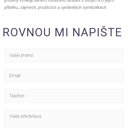
prsteny vznikají během osobního setkání s dvojicí a o jejich
příběhu, zájmech, prožitcích a ojedinělých symbolikách.
ROVNOU MI NAPIŠTE