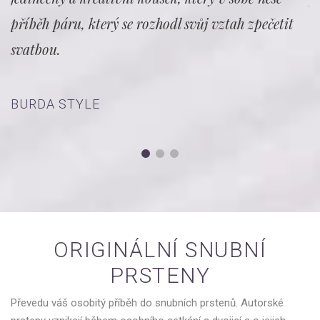
příběh páru, který se rozhodl svůj vztah zpečetit
svatbou.
L
BURDA STYLE
ORIGINÁLNÍ SNUBNÍ
PRSTENY
Převedu váš osobitý příběh do snubních prstenů. Autorské