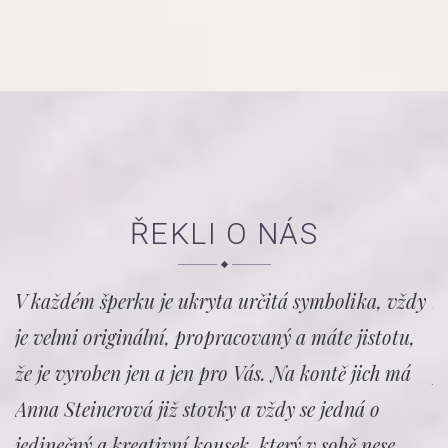
ŘEKLI O NÁS
o
V každém šperku je ukryta určitá symbolika, vždy
D
je velmi originální, propracovaný a máte jistotu,
i
že je vyroben jen a jen pro Vás. Na kontě jich má
p
Anna Steinerová již stovky a vždy se jedná o
c
í
jedinečný a kreativní kousek, který v sobě nese
p