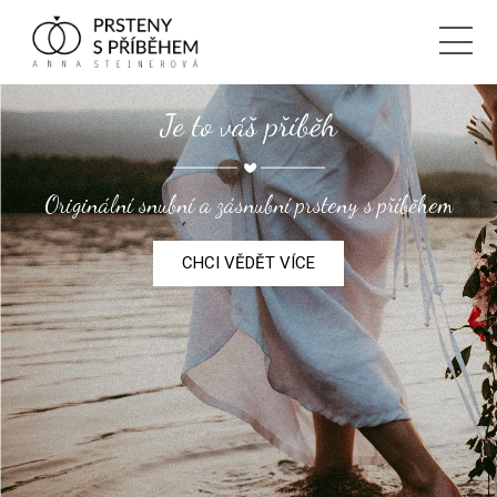
Je to váš příběh
Originální snubní a zásnubní prsteny s příběhem
CHCI VĚDĚT VÍCE