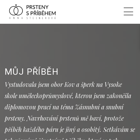
MŮJ PŘÍBĚH
Vystudovala jsem obor Kov a šperk na Vysoke
skole uměleckoprůmyslové, kterou jsem zakončila
diplomovou prací na téma Zásnubní a snubní
prsteny. Navrhování prstenů mě baví, protože
příběh každého páru je jiný a osobitý. Setkávám se