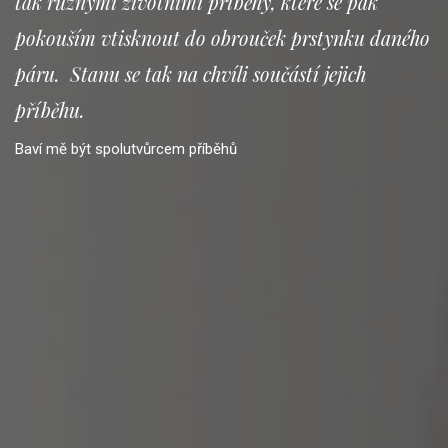
tak různými životními příběhy, které se pak
pokouším vtisknout do obrouček prstynku daného
páru. Stanu se tak na chvíli součástí jejich
příběhu.
Baví mě být spolutvůrcem příběhů